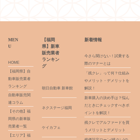
MEN
【福岡
新着情報
U
県】新車
販売業者
今さら聞けない！試乗する
ランキン
HOME
際のマナーとは
グ
【福岡県】自
「残クレ」って何？仕組み
動車販売業者
やメリット・デメリットを
ランキング
朝日自動車 新車館
解説！
自動車販売関
新車購入の決め手は？悩ん
連コラム
だときにチェックすべきポ
ネクステージ福岡
【その他】福
イントを解説！
岡県の新車販
残クレでアルファードを買
売業者一覧
ケイカフェ
うメリットとデメリット
【エリア】福
残価設定ローン(残クレ)の