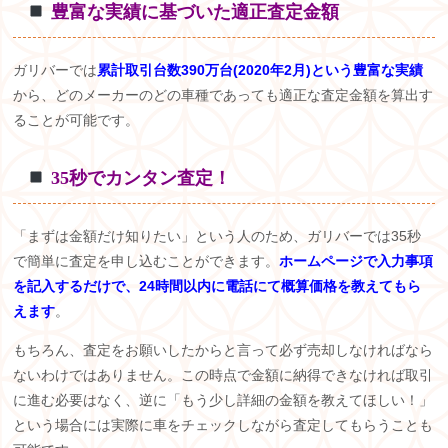
️
豊富な実績に基づいた適正査定金額
ガリバーでは
累計取引台数390万台(2020年2月)という豊富な実績
から、どのメーカーのどの車種であっても適正な査定金額を算出す
ることが可能です。
️
35
秒でカンタン査定！
「まずは金額だけ知りたい」という人のため、ガリバーでは
35
秒
で簡単に査定を申し込むことができます。
ホームページで入力事項
を記入するだけで、24時間以内に電話にて概算価格を教えてもら
えます
。
もちろん、査定をお願いしたからと言って必ず売却しなければなら
ないわけではありません。この時点で金額に納得できなければ取引
に進む必要はなく、逆に「もう少し詳細の金額を教えてほしい！」
という場合には実際に車をチェックしながら査定してもらうことも