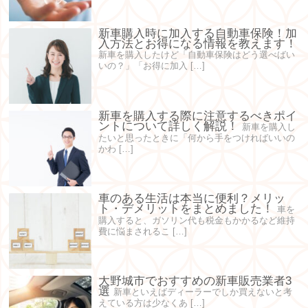
新車購入時に加入する自動車保険！加
入方法とお得になる情報を教えます！
新車を購入したけど「自動車保険はどう選べばい
いの？」「お得に加入 […]
新車を購入する際に注意するべきポイ
ントについて詳しく解説！
新車を購入し
たいと思ったときに「何から手をつければいいの
かわ […]
車のある生活は本当に便利？メリッ
ト・デメリットをまとめました！
車を
購入すると、ガソリン代も税金もかかるなど維持
費に悩まされるこ […]
大野城市でおすすめの新車販売業者3
選
新車といえばディーラーでしか買えないと考
えている方は少なくあ […]