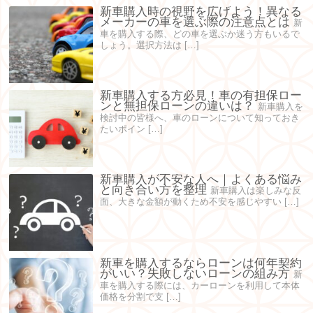
新車購入時の視野を広げよう！異なる
メーカーの車を選ぶ際の注意点とは
新
車を購入する際、どの車を選ぶか迷う方もいるで
しょう。選択方法は […]
新車購入する方必見！車の有担保ロー
ンと無担保ローンの違いは？
新車購入を
検討中の皆様へ、車のローンについて知っておき
たいポイン […]
新車購入が不安な人へ｜よくある悩み
と向き合い方を整理
新車購入は楽しみな反
面、大きな金額が動くため不安を感じやすい […]
新車を購入するならローンは何年契約
がいい？失敗しないローンの組み方
新
車を購入する際には、カーローンを利用して本体
価格を分割で支 […]