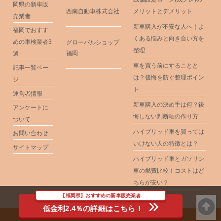
岡県の新車販
西南自動車株式会社
メリットとデメリット
売業者
新車購入が不安な人へ｜よ
福岡でおすす
くある悩みと向き合い方を
めの車検業者3
グローバルショップ
整理
福岡
選
車を買う前にすることと
記事一覧ペー
は？後悔を防ぐ整理ポイン
ジ
ト
運営者情報
新車購入の決め手は何？後
アンケートに
悔しない判断軸の作り方
ついて
ハイブリッド車を買っては
お問い合わせ
いけない人の特徴とは？
サイトマップ
ハイブリッド車とガソリン
車の燃費比較！コストはど
ちらが安い？
【福岡県】おすすめの新車販売業者
低金利2.4％の詳細はこちら！
福岡県新車販売ナビ
Copyright (C) 2021
All Rights Reserved.